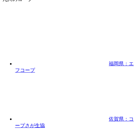
福岡県：エ
フコープ
佐賀県：コ
ープさが生協