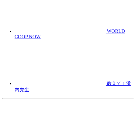
WORLD
COOP NOW
教えて！浜
内先生