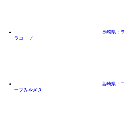
長崎県：ラ
ラコープ
宮崎県：コ
ープみやざき