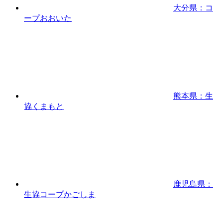
大分県：コ
ープおおいた
熊本県：生
協くまもと
鹿児島県：
生協コープかごしま