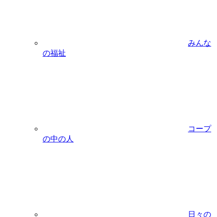
みんな
の福祉
コープ
の中の人
日々の