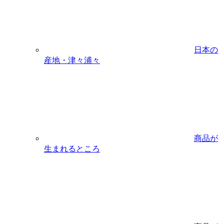
日本の
産地・津々浦々
商品が
生まれるところ