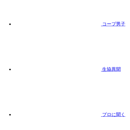
コープ男子
生協異聞
プロに聞く