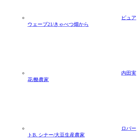
ピュア
ウェーブ21/きゃべつ畑から
内田実
花/酪農家
ロバー
トB. シナー/大豆生産農家