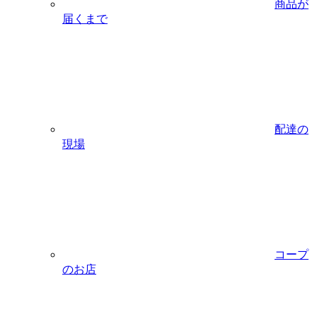
商品が
届くまで
配達の
現場
コープ
のお店