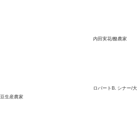
内田実花/酪農家
ロバートB. シナー/大
豆生産農家