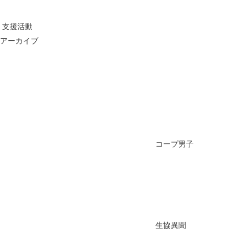
支援活動
アーカイブ
コープ男子
生協異聞