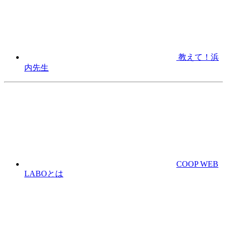
教えて！浜
内先生
COOP WEB
LABOとは