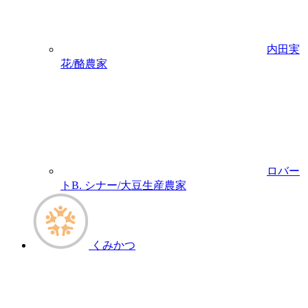
内田実
花/酪農家
ロバー
トB. シナー/大豆生産農家
くみかつ