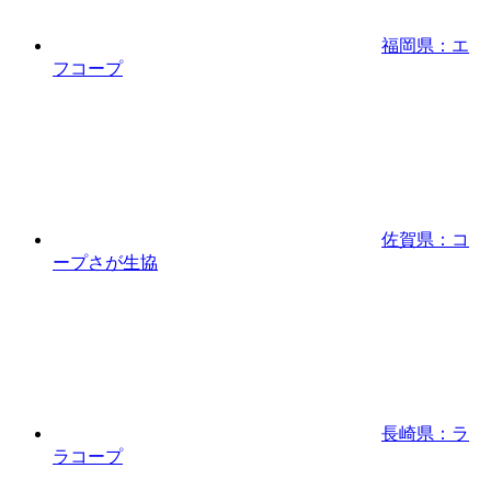
福岡県：エ
フコープ
佐賀県：コ
ープさが生協
長崎県：ラ
ラコープ