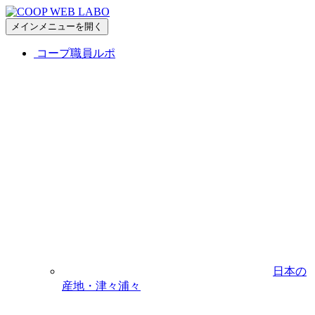
メインメニューを開く
コープ職員ルポ
日本の
産地・津々浦々