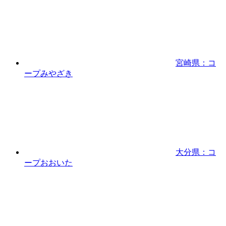
宮崎県：コ
ープみやざき
大分県：コ
ープおおいた