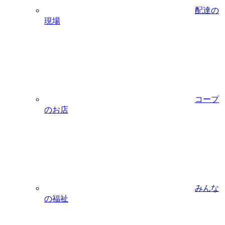
配達の
現場
コープ
のお店
みんな
の福祉