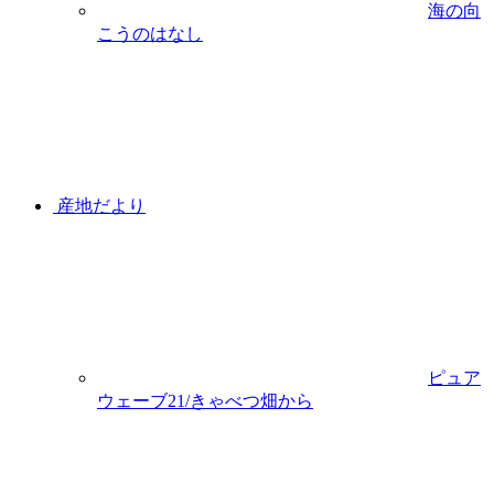
海の向
こうのはなし
産地だより
ピュア
ウェーブ21/きゃべつ畑から