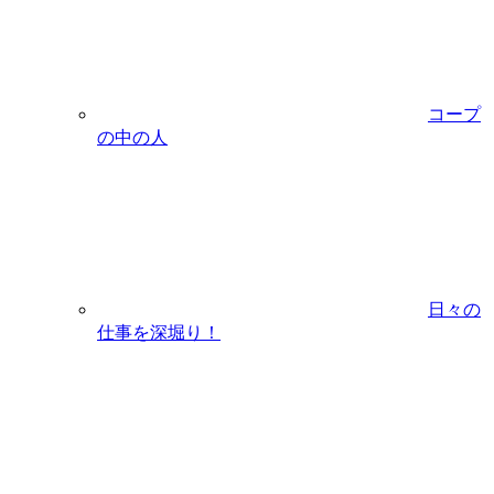
コープ
の中の人
日々の
仕事を深堀り！