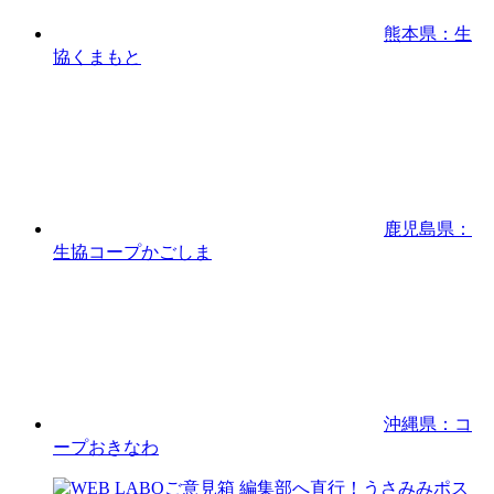
熊本県：生
協くまもと
鹿児島県：
生協コープかごしま
沖縄県：コ
ープおきなわ