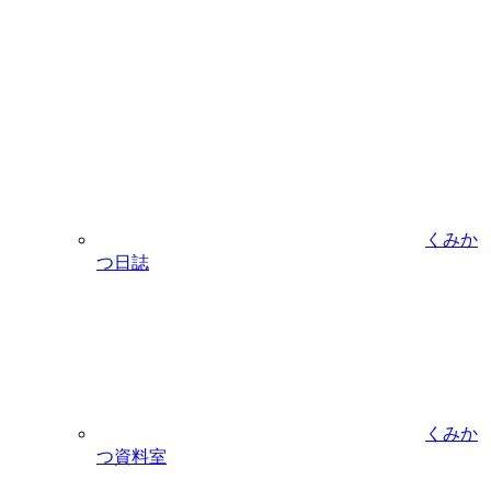
くみか
つ日誌
くみか
つ資料室