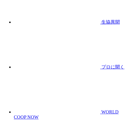
生協異聞
プロに聞く
WORLD
COOP NOW